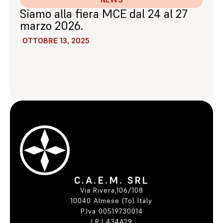
Siamo alla fiera MCE dal 24 al 27
marzo 2026.
OTTOBRE 13, 2025
C.A.E.M. SRL
Via Rivera,106/108
10040 Almese (To) Italy
P.Iva 00519730014
I.R.I 434429