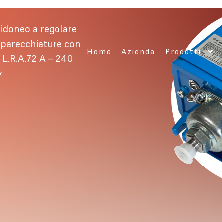
 idoneo a regolare
pparecchiature con
Home
Azienda
Prodotti
c L.R.A.72 A – 240
y