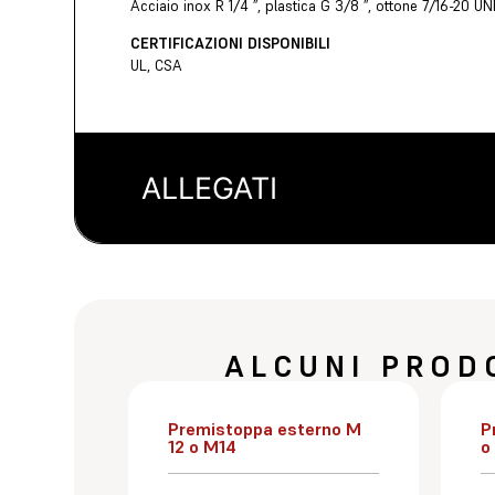
Acciaio inox R 1/4 ”, plastica G 3/8 ”, ottone 7/16-20 UN
CERTIFICAZIONI DISPONIBILI
UL, CSA
ALLEGATI
ALCUNI PROD
Premistoppa esterno M
P
12 o M14
o