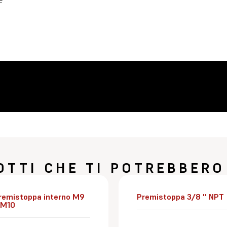
F
OTTI CHE TI POTREBBERO
remistoppa interno M9
Premistoppa 3/8 '' NPT
 M10