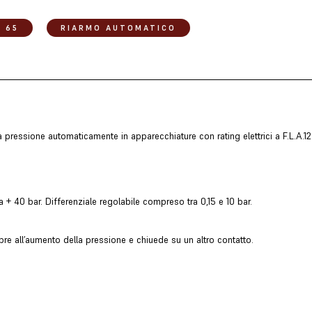
P 65
RIARMO AUTOMATICO
a pressione automaticamente in apparecchiature con rating elettrici a F.L.A.
+ 40 bar. Differenziale regolabile compreso tra 0,15 e 10 bar.
re all’aumento della pressione e chiuede su un altro contatto.