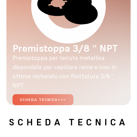
Premistoppa 3/8 '' NPT
Premistoppa per tenuta metallica
disponibile per capillare rame e inox in
ottone nichelato con filettatura 3/8 ”
NPT
SCHEDA TECNICA>>>
SCHEDA TECNICA