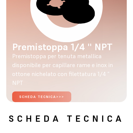
Premistoppa 1/4 '' NPT
Premistoppa per tenuta metallica
disponibile per capillare rame e inox in
ottone nichelato con filettatura 1/4 ”
NPT
SCHEDA TECNICA>>>
SCHEDA TECNICA