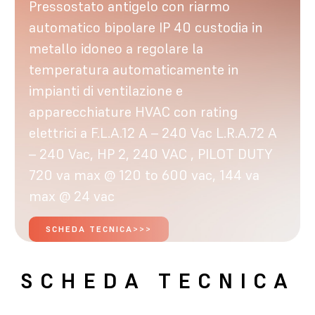
Pressostato antigelo con riarmo
automatico bipolare IP 40 custodia in
metallo idoneo a regolare la
temperatura automaticamente in
impianti di ventilazione e
apparecchiature HVAC con rating
elettrici a F.L.A.12 A – 240 Vac L.R.A.72 A
– 240 Vac, HP 2, 240 VAC , PILOT DUTY
720 va max @ 120 to 600 vac, 144 va
max @ 24 vac
SCHEDA TECNICA>>>
SCHEDA TECNICA